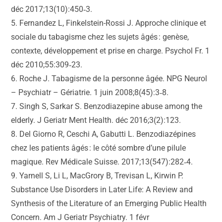
déc 2017;13(10):450‑3.
5. Fernandez L, Finkelstein-Rossi J. Approche clinique et
sociale du tabagisme chez les sujets âgés : genèse,
contexte, développement et prise en charge. Psychol Fr. 1
déc 2010;55:309‑23.
6. Roche J. Tabagisme de la personne âgée. NPG Neurol
– Psychiatr – Gériatrie. 1 juin 2008;8(45):3‑8.
7. Singh S, Sarkar S. Benzodiazepine abuse among the
elderly. J Geriatr Ment Health. déc 2016;3(2):123.
8. Del Giorno R, Ceschi A, Gabutti L. Benzodiazépines
chez les patients âgés : le côté sombre d’une pilule
magique. Rev Médicale Suisse. 2017;13(547):282‑4.
9. Yarnell S, Li L, MacGrory B, Trevisan L, Kirwin P.
Substance Use Disorders in Later Life: A Review and
Synthesis of the Literature of an Emerging Public Health
Concern. Am J Geriatr Psychiatry. 1 févr