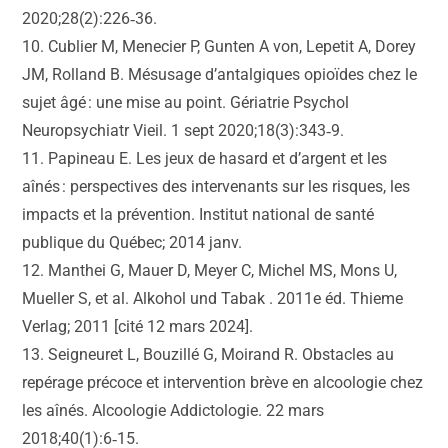
2020;28(2):226‑36.
10. Cublier M, Menecier P, Gunten A von, Lepetit A, Dorey
JM, Rolland B. Mésusage d’antalgiques opioïdes chez le
sujet âgé : une mise au point. Gériatrie Psychol
Neuropsychiatr Vieil. 1 sept 2020;18(3):343‑9.
11. Papineau E. Les jeux de hasard et d’argent et les
aînés : perspectives des intervenants sur les risques, les
impacts et la prévention. Institut national de santé
publique du Québec; 2014 janv.
12. Manthei G, Mauer D, Meyer C, Michel MS, Mons U,
Mueller S, et al. Alkohol und Tabak . 2011e éd. Thieme
Verlag; 2011 [cité 12 mars 2024].
13. Seigneuret L, Bouzillé G, Moirand R. Obstacles au
repérage précoce et intervention brève en alcoologie chez
les aînés. Alcoologie Addictologie. 22 mars
2018;40(1):6‑15.