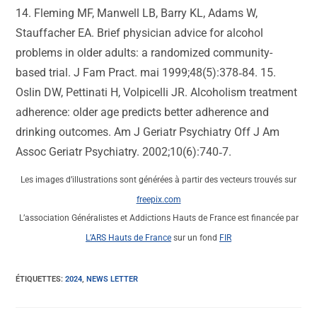
14. Fleming MF, Manwell LB, Barry KL, Adams W,
Stauffacher EA. Brief physician advice for alcohol
problems in older adults: a randomized community-
based trial. J Fam Pract. mai 1999;48(5):378‑84. 15.
Oslin DW, Pettinati H, Volpicelli JR. Alcoholism treatment
adherence: older age predicts better adherence and
drinking outcomes. Am J Geriatr Psychiatry Off J Am
Assoc Geriatr Psychiatry. 2002;10(6):740‑7.
Les images d’illustrations sont générées à partir des vecteurs trouvés sur
freepix.com
L’association Généralistes et Addictions Hauts de France est financée par
L’ARS Hauts de France
sur un fond
FIR
ÉTIQUETTES
:
2024
,
NEWS LETTER