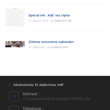
Spécial été : Add’ vos stylos
17 JUILLET 2026
/
0 COMMENTAIRE
22èmes rencontres nationales
16 JUIN 2026
/
0 COMMENTAIRE
Généralistes Et Addictions HdF
Adresse :
73, boulevard de la Moselle 59000 Lille
Téléphone :