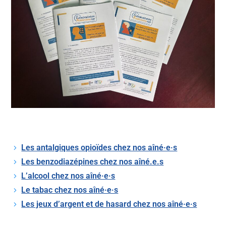
Les antalgiques opioïdes chez nos aîné·e·s
Les benzodiazépines chez nos aîné.e.s
L’alcool chez nos aîné·e·s
Le tabac chez nos aîné·e·s
Les jeux d’argent et de hasard chez nos aîné·e·s