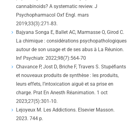
cannabinoids? A systematic review. J
Psychopharmacol Oxf Engl. mars
2019;33(3):271‑83.
Bajyana Songa E, Ballet AC, Marmasse O, Girod C.
La chimique : considérations psychopathologiques
autour de son usage et de ses abus à La Réunion.
Inf Psychiatr. 2022;98(7):564‑70
Chavance P, Jost D, Briche F, Travers S. Stupéfiants
et nouveaux produits de synthèse : les produits,
leurs effets, l’intoxication aiguë et sa prise en
charge. Prat En Anesth Réanimation. 1 oct
2023;27(5):301‑10.
Lejoyeux M. Les Addictions. Elsevier Masson.
2023. 744 p.