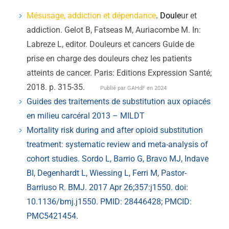
Mésusage, addiction et dépendance
. Doule
ur et
addiction. Gelot B, Fatseas M, Auriacombe M. In:
Labreze L, editor. Douleurs et cancers Guide de
prise en charge des douleurs chez les patients
atteints de cancer. Paris: Editions Expression Santé;
2018. p. 315-35.
Publié par GAHdF en 2024
Guides des traitements de substitution aux opiacés
en milieu carcéral 2013 – MILDT
Mortality risk during and after opioid substitution
treatment: systematic review and meta-analysis of
cohort studies. Sordo L, Barrio G, Bravo MJ, Indave
BI, Degenhardt L, Wiessing L, Ferri M, Pastor-
Barriuso R. BMJ. 2017 Apr 26;357:j1550. doi:
10.1136/bmj.j1550. PMID: 28446428; PMCID:
PMC5421454.