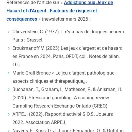
Références de l’article sur «
Addictions aux Jeux de
Hasard et d’Argent : Facteurs de risques et
conséquences
» (newsletter mars 2025 :
Olievenstein, C. (1977). Il n’y a pas de drogués heureux
Paris : Grasset
Eroukmanoff V. (2023) Les jeux d’argent et de hasard
en France en 2024. Paris, OFDT, coll. Notes de bilan,
10
p
Marie Grall-Bronec « Le jeu d’argent pathologique :
aspects cliniques et thérapeutique
s »
Buchanan, T., Graham, I., Matheson, F., & Anisman, H.
(2020). Stress and gambling: A scoping review.
Gambling Research Exchange Ontario (GREO)
ARPEJ. (2022). Rapport d’activité S.O.S. Joueurs
2022. Association ARPEJ
.
Nuyens, F., Kuss, D. J., Lopez-Fernandez, O., & Griffiths,