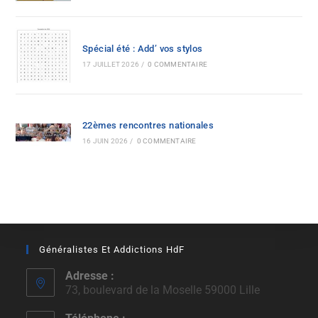
Spécial été : Add’ vos stylos
17 JUILLET 2026
/
0 COMMENTAIRE
22èmes rencontres nationales
16 JUIN 2026
/
0 COMMENTAIRE
Généralistes Et Addictions HdF
Adresse :
73, boulevard de la Moselle 59000 Lille