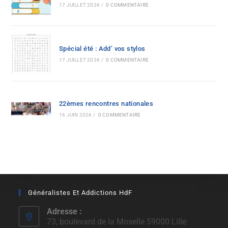
17 JUILLET 2026
/
0 COMMENTAIRE
Spécial été : Add’ vos stylos
17 JUILLET 2026
/
0 COMMENTAIRE
22èmes rencontres nationales
16 JUIN 2026
/
0 COMMENTAIRE
Généralistes Et Addictions HdF
Adresse :
73, boulevard de la Moselle 59000 Lille