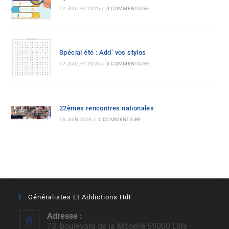
17 JUILLET 2026
/
0 COMMENTAIRE
Spécial été : Add’ vos stylos
17 JUILLET 2026
/
0 COMMENTAIRE
22èmes rencontres nationales
16 JUIN 2026
/
0 COMMENTAIRE
Généralistes Et Addictions HdF
Adresse :
73, boulevard de la Moselle 59000 Lille