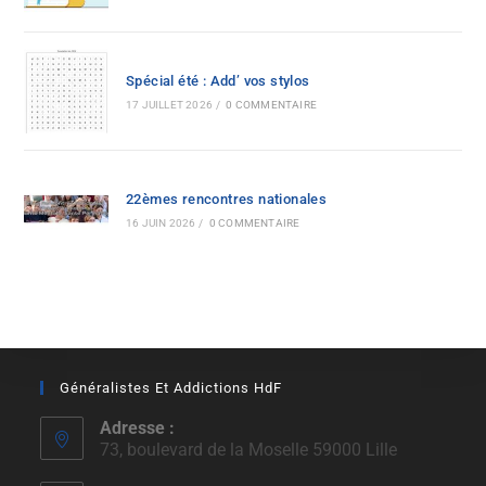
Spécial été : Add’ vos stylos
17 JUILLET 2026
/
0 COMMENTAIRE
22èmes rencontres nationales
16 JUIN 2026
/
0 COMMENTAIRE
Généralistes Et Addictions HdF
Adresse :
73, boulevard de la Moselle 59000 Lille