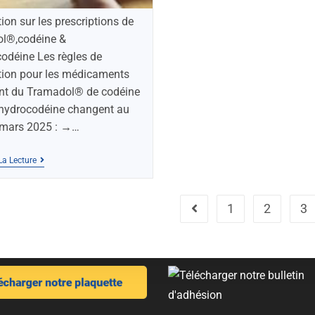
ion sur les prescriptions de
l®,codéine &
odéine Les règles de
tion pour les médicaments
nt du Tramadol® de codéine
ihydrocodéine changent au
 mars 2025 : →…
La Lecture
1
2
3
tacter
Plan du site