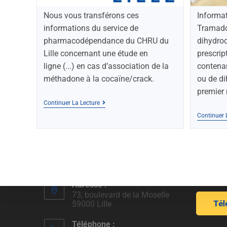
Nous vous transférons ces
Informat
informations du service de
Tramado
pharmacodépendance du CHRU du
dihydroc
Lille concernant une étude en
prescrip
ligne (...) en cas d’association de la
contena
méthadone à la cocaïne/crack.
ou de d
premier
Continuer La Lecture
Continuer 
Généralistes Et Addictions HdF
Nous con
Adresse :
73, boulevard de la Moselle
59000 Lille
Téléphone :