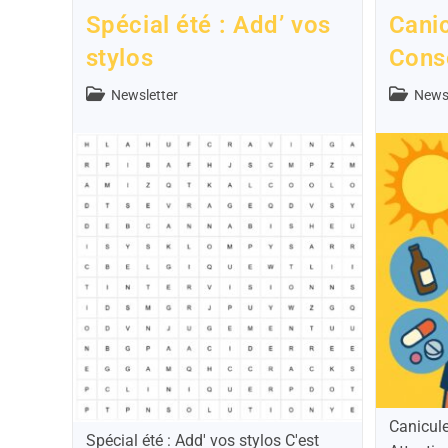
Spécial été : Add’ vos
Cani
stylos
Cons
Newsletter
Newsl
Canicul
Spécial été : Add' vos stylos C'est