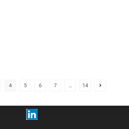
4
5
6
7
…
14
Politique de confidentialité