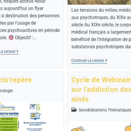
n, risques accrus Nous
s aujourd’hui un flyer
Les tensions du milieu médic
é à destination des personnes
aux psychotropes, du XIXe a
es par l’usage de
siècle Au XIXe siècle, le corp
ces psychoactives en période
médical français a largemen
ule.
Objectif :…
bénéficié de l’intégration de 
substances psychotropes d
La Lecture
Continuer La Lecture
cto’repère
Cycle de Webinai
sur l’addiction de
tologie
ainés
Sensibilisations Thématique