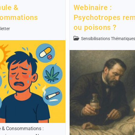
cule &
Webinaire :
ommations
Psychotropes re
ou poisons ?
etter
Sensibilisations Thématique
e & Consommations :