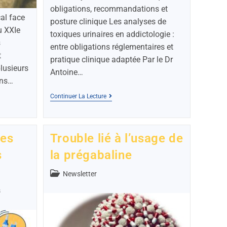
obligations, recommandations et
al face
posture clinique Les analyses de
u XXIe
toxiques urinaires en addictologie :
s
entre obligations réglementaires et
t
pratique clinique adaptée Par le Dr
plusieurs
Antoine…
ans…
Continuer La Lecture
res
Trouble lié à l’usage de
s
la prégabaline
Newsletter
s