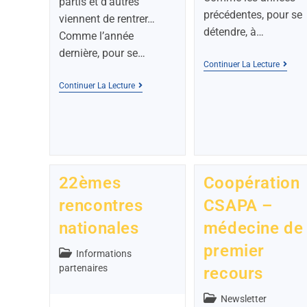
partis et d’autres
précédentes, pour se
viennent de rentrer…
détendre, à…
Comme l’année
dernière, pour se…
Continuer La Lecture
Continuer La Lecture
22èmes
Coopération
rencontres
CSAPA –
nationales
médecine de
premier
Informations
partenaires
recours
Newsletter