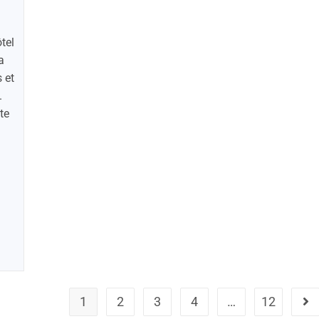
tel
a
 et
.
te
1
2
3
4
…
12