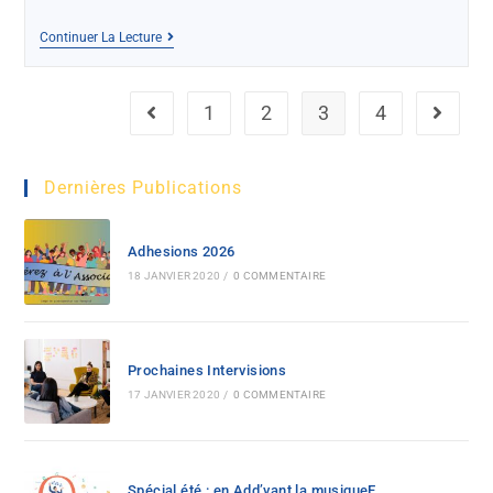
Continuer La Lecture
1
2
3
4
Dernières Publications
Adhesions 2026
18 JANVIER 2020
/
0 COMMENTAIRE
Prochaines Intervisions
17 JANVIER 2020
/
0 COMMENTAIRE
Spécial été : en Add’vant la musiqueE