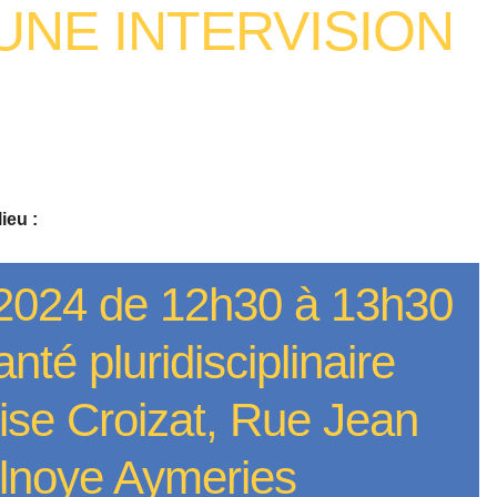
 UNE INTERVISION
ieu :
2024 de 12h30 à 13h30
nté pluridisciplinaire
se Croizat, Rue Jean
lnoye Aymeries