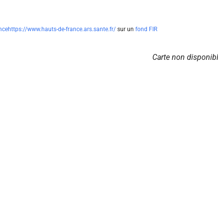
nce
https://www.hauts-de-france.ars.sante.fr/
sur un
fond FIR
Carte non disponib