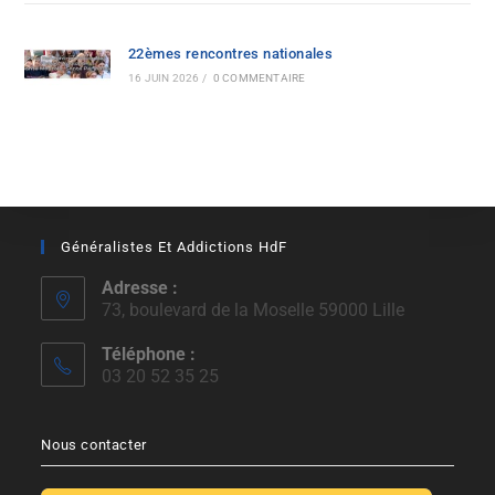
22èmes rencontres nationales
16 JUIN 2026
/
0 COMMENTAIRE
Généralistes Et Addictions HdF
Adresse :
73, boulevard de la Moselle 59000 Lille
Téléphone :
03 20 52 35 25
Nous contacter