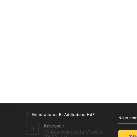
Généralistes Et Addictions HdF
Nous con
Adresse :
73, boulevard de la Moselle