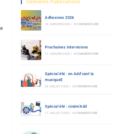
Dernières Publications
Adhesions 2026
18 JANVIER 2020
/
0 COMMENTAIRE
le
Prochaines Intervisions
17 JANVIER 2020
/
0 COMMENTAIRE
Spécial été : en Add’vant la
musiqueE
20 JUILLET 2026
/
0 COMMENTAIRE
Spécial été : ciném’Add
17 JUILLET 2026
/
0 COMMENTAIRE