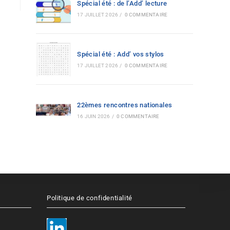
Spécial été : de l’Add’ lecture
17 JUILLET 2026
/
0 COMMENTAIRE
Spécial été : Add’ vos stylos
17 JUILLET 2026
/
0 COMMENTAIRE
22èmes rencontres nationales
16 JUIN 2026
/
0 COMMENTAIRE
Politique de confidentialité