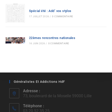
Spécial été : Add’ vos stylos
17 JUILLET 2026
/
0 COMMENTAIRE
22èmes rencontres nationales
16 JUIN 2026
/
0 COMMENTAIRE
Généralistes Et Addictions HdF
Adresse :
73, boulevard de la Moselle 59000 Lille
Téléphone :
03 20 52 35 25