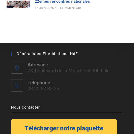
22èmes rencontres nationales
16 JUIN 2026
/
0 COMMENTAIRE
Généralistes Et Addictions HdF
Adresse :
73, boulevard de la Moselle 59000 Lille
Téléphone :
03 20 52 35 25
Nous contacter