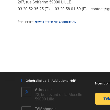
267, rue Solferino 59000 LILLE
03 20 52 35 25 (T) 03 20 58 01 59 (F) contact@gt
ÉTIQUETTES
:
NEWS LETTER
,
VIE ASSOCIATION
Généralistes Et Addictions HdF
Nous con
Adresse :
73, boulevard de la Moselle
59000 Lille
Téléphone :