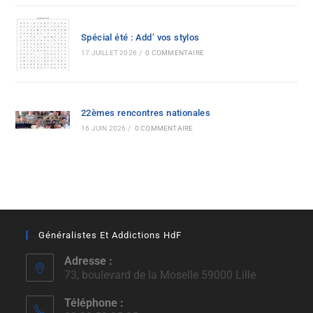
Spécial été : Add’ vos stylos
17 JUILLET 2026
/
0 COMMENTAIRE
22èmes rencontres nationales
16 JUIN 2026
/
0 COMMENTAIRE
Généralistes Et Addictions HdF
Adresse :
73, boulevard de la Moselle 59000 Lille
Téléphone :