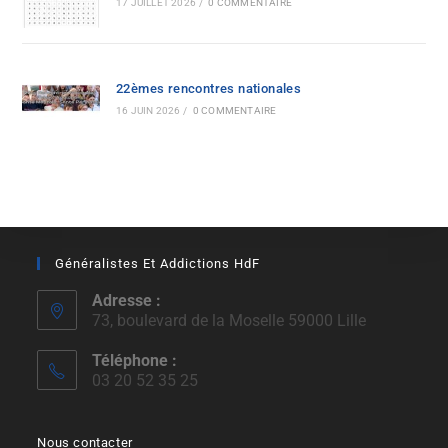
17 JUILLET 2026
/
0 COMMENTAIRE
22èmes rencontres nationales
16 JUIN 2026
/
0 COMMENTAIRE
Généralistes Et Addictions HdF
Adresse :
73, boulevard de la Moselle 59000 Lille
Téléphone :
03 20 52 35 25
Nous contacter