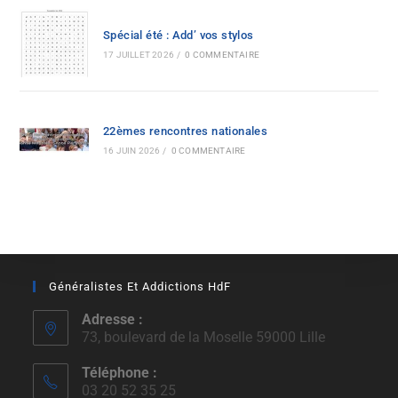
Spécial été : Add’ vos stylos
17 JUILLET 2026
/
0 COMMENTAIRE
22èmes rencontres nationales
16 JUIN 2026
/
0 COMMENTAIRE
Généralistes Et Addictions HdF
Adresse :
73, boulevard de la Moselle 59000 Lille
Téléphone :
03 20 52 35 25