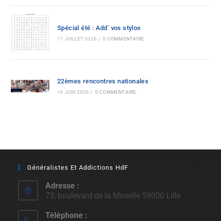
Spécial été : Add’ vos stylos
17 JUILLET 2026
/
0 COMMENTAIRE
22èmes rencontres nationales
16 JUIN 2026
/
0 COMMENTAIRE
Généralistes Et Addictions HdF
Adresse :
73, boulevard de la Moselle 59000 Lille
Téléphone :