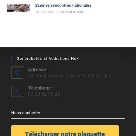
22èmes rencontres nationales
16 JUIN 2026
/
0 COMMENTAIRE
Généralistes Et Addictions HdF
Adresse :
73, boulevard de la Moselle 59000 Lille
Téléphone :
03 20 52 35 25
Nous contacter